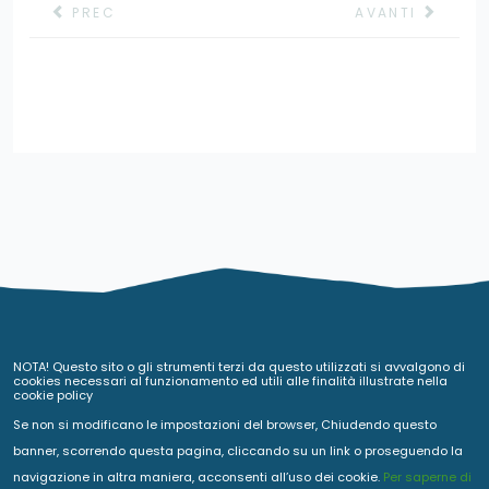
ARTICOLO PRECEDENTE: COMUNE DI SABAUDIA - IS
ARTICOLO SUCC
PREC
AVANTI
NOTA! Questo sito o gli strumenti terzi da questo utilizzati si avvalgono di
cookies necessari al funzionamento ed utili alle finalità illustrate nella
cookie policy
Se non si modificano le impostazioni del browser, Chiudendo questo
banner, scorrendo questa pagina, cliccando su un link o proseguendo la
navigazione in altra maniera, acconsenti all’uso dei cookie.
Per saperne di