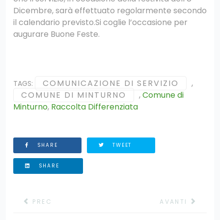
Dicembre, sarà effettuato regolarmente secondo
?>
il calendario previsto.
Si coglie l’occasione per
augurare Buone Feste.
COMUNICAZIONE DI SERVIZIO
,
TAGS:
COMUNE DI MINTURNO
,
Comune di
Minturno
,
Raccolta Differenziata
SHARE
TWEET
SHARE
ARTICOLO PRECEDENTE: COMUNE DI ROCCA DI PAPA:
ARTICOLO SUCC
PREC
AVANTI