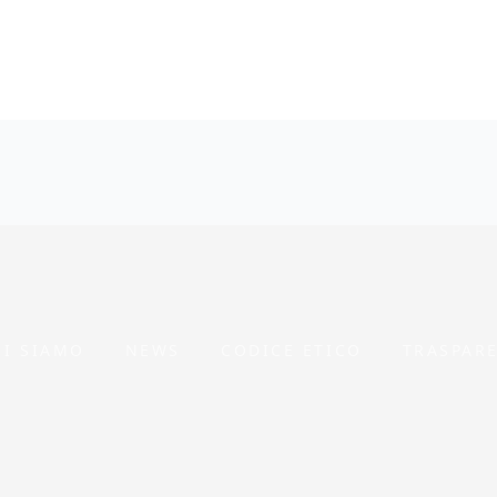
HI SIAMO
NEWS
CODICE ETICO
TRASPARE