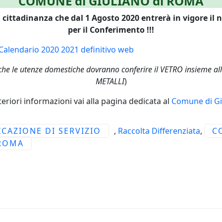
COMUNE di GIULIANO di ROMA
 cittadinanza che dal 1 Agosto 2020 entrerà in vigore il
per il Conferimento !!!
che le utenze domestiche dovranno conferire il VETRO insieme al
METALLI
)
teriori informazioni vai alla pagina dedicata al
Comune di Gi
CAZIONE DI SERVIZIO
,
Raccolta Differenziata
,
C
 ROMA
CEDENTE: FINE PERIODO ESTIVO ROCCA DI PAPA