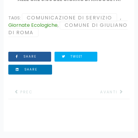
COMUNICAZIONE DI SERVIZIO
,
TAGS:
Giornate Ecologiche
,
COMUNE DI GIULIANO
DI ROMA
SHARE
TWEET
SHARE
ARTICOLO PRECEDENTE: RIPARTIAMO DALL'AMBIENTE
ARTICOLO SUCC
PREC
AVANTI